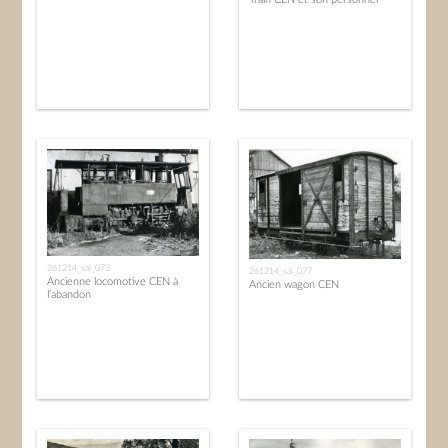
261214_sal_073
261214_sal_077
Ancienne locomotive CEN à
Ancien wagon CEN
l'abandon