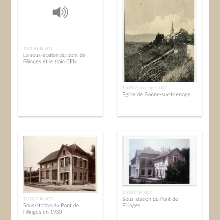
110120_fil_001
La sous-station du pont de
Fillinges et le train CEN
110307_con_car_s_007
Eglise de Bonne-sur-Menoge
110307_fil_002
Sous-station du Pont de
110307_fil_001
Fillinges
Sous-station du Pont de
Fillinges en 1930