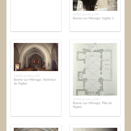
141023_gra_bia_g_004
Bonne-sur-Ménoge: l'église 1
141023_gra_bia_g_005
Bonne-sur-Ménoge. l'intérieur
de l'église
141023_gra_bia_g_006
Bonne-sur-Ménoge. Plan de
l'église