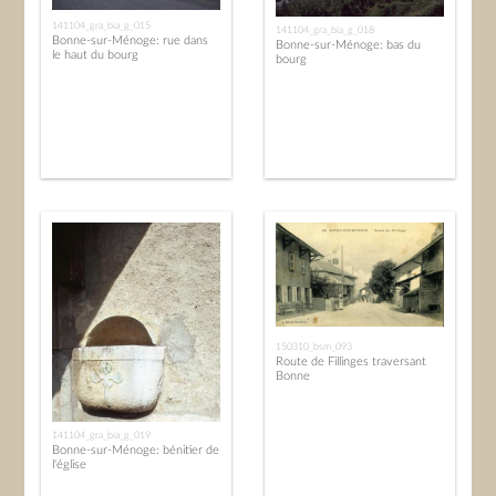
141104_gra_bia_g_015
141104_gra_bia_g_018
Bonne-sur-Ménoge: rue dans
Bonne-sur-Ménoge: bas du
le haut du bourg
bourg
150310_bsm_093
Route de Fillinges traversant
Bonne
141104_gra_bia_g_019
Bonne-sur-Ménoge: bénitier de
l'église