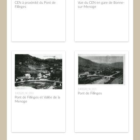
CEN à proximité du Pont de
Vue du CEN en gare de Bonne-
Fillinges
sur-Menoge
140520_fil_011
140520_fil_010
Pont de Fillinges
Pont de Fillinges et Vallée de la
Menoge