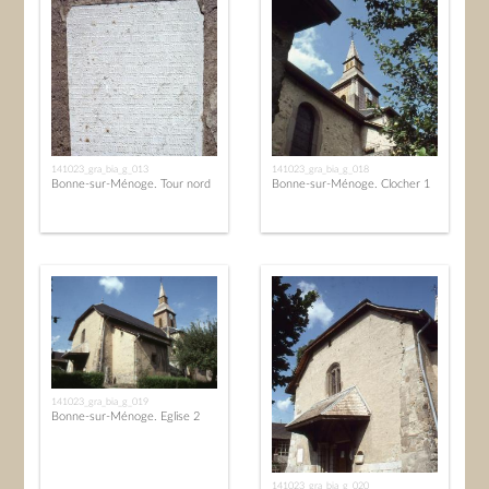
141023_gra_bia_g_013
141023_gra_bia_g_018
Bonne-sur-Ménoge. Tour nord
Bonne-sur-Ménoge. Clocher 1
141023_gra_bia_g_019
Bonne-sur-Ménoge. Eglise 2
141023_gra_bia_g_020