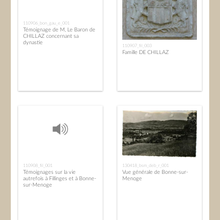
110906_bon_gau_e_001
Témoignage de M, Le Baron de
CHILLAZ concernant sa
dynastie
110907_fil_003
Famille DE CHILLAZ
110908_fil_001
130418_bsm_deb_r_001
Témoignages sur la vie
Vue générale de Bonne-sur-
autrefois à Fillinges et à Bonne-
Menoge
sur-Menoge