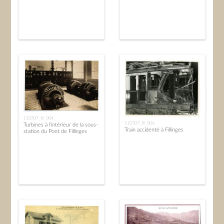
110307_fil_004
110307_fil_006
Turbines à l'intérieur de la sous-
Train accidenté à Fillinges
station du Pont de Fillinges