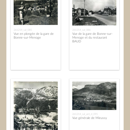
261214_sal_085
261214_sal_086
Vue en plongée de la gare de
Vue de la gare de Bonne-sur-
Bonne-sur-Menoge
Menoge et du restaurant
BAUD
261214_sal_ant_d_091
Vue générale de Mieussy