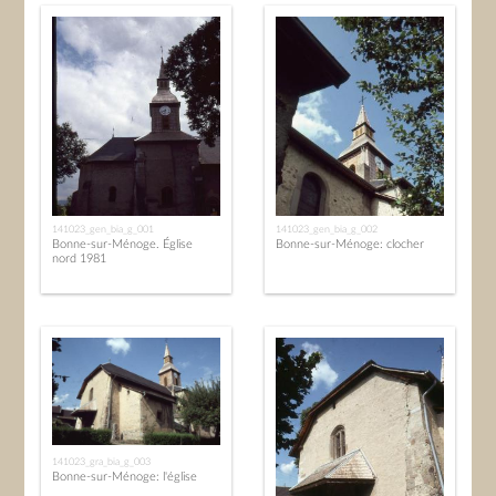
141023_gen_bia_g_001
141023_gen_bia_g_002
Bonne-sur-Ménoge. Église
Bonne-sur-Ménoge: clocher
nord 1981
141023_gra_bia_g_003
Bonne-sur-Ménoge: l'église