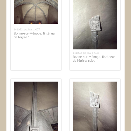
141023_gra_bia_g_007
Bonne-sur-Ménoge. l'intérieur
de l'église 1
141023_gra_bia_g_008
Bonne-sur-Ménoge. l'intérieur
de l'église: culot