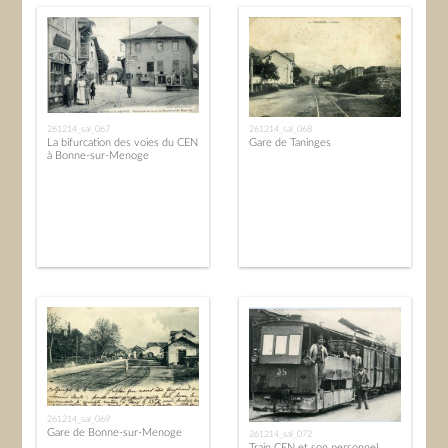
261214_sal_067
261214_sal_068
La bifurcation des voies du CEN
Gare de Taninges
à Bonne-sur-Menoge
261214_sal_069
Gare de Bonne-sur-Menoge
261214_sal_072
Train CEN et son personnel