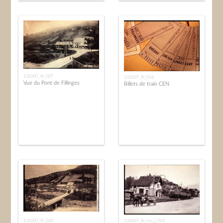
131007_fil_007
131007_fil_016
Vue du Pont de Fillinges
Billets de train CEN
131007_fil_020
131007_fil_cro_j_018