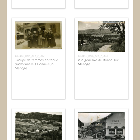
130418_bsm_deb_r_002
130418_bsm_deb_r_003
Groupe de femmes en tenue
Vue générale de Bonne-sur-
traditionnelle à Bonne-sur-
Menoge
Menoge