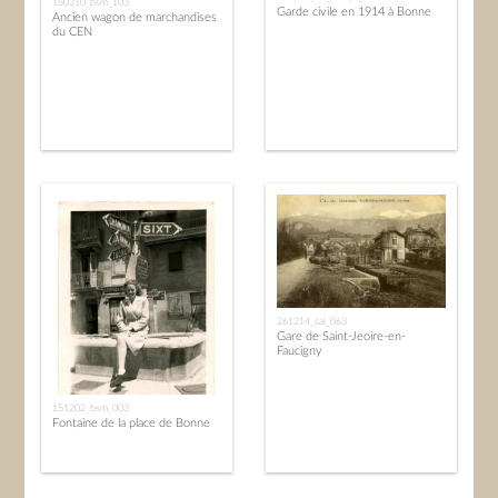
150310_bsm_103
Garde civile en 1914 à Bonne
Ancien wagon de marchandises
du CEN
261214_sal_063
Gare de Saint-Jeoire-en-
Faucigny
151202_bsm_003
Fontaine de la place de Bonne