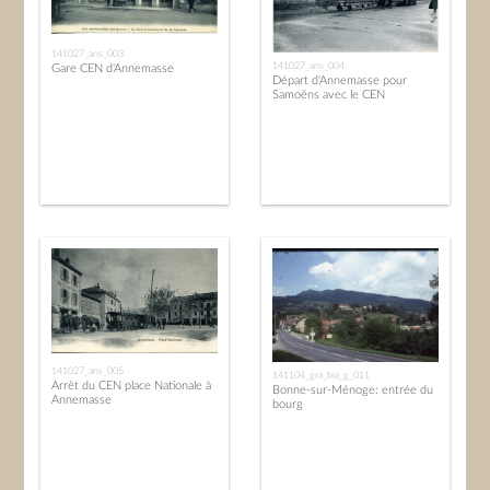
141027_ans_003
141027_ans_004
Gare CEN d'Annemasse
Départ d'Annemasse pour
Samoëns avec le CEN
141027_ans_005
141104_gra_bia_g_011
Arrêt du CEN place Nationale à
Bonne-sur-Ménoge: entrée du
Annemasse
bourg