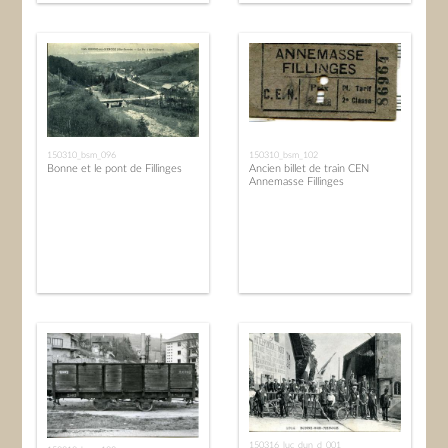
150310_bsm_096
150310_bsm_102
Bonne et le pont de Fillinges
Ancien billet de train CEN
Annemasse Fillinges
150316_luc_dun_d_001