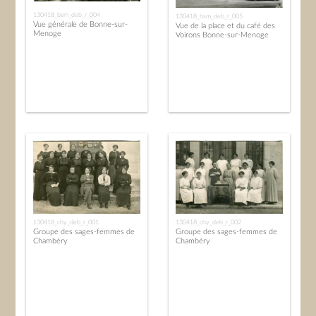
130418_bsm_deb_r_004
130418_bsm_deb_r_005
Vue générale de Bonne-sur-
Vue de la place et du café des
Menoge
Voirons Bonne-sur-Menoge
130418_chy_deb_r_001
130418_chy_deb_r_002
Groupe des sages-femmes de
Groupe des sages-femmes de
Chambéry
Chambéry