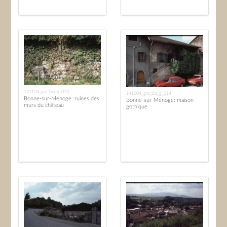
141104_gra_bia_g_013
141104_gra_bia_g_014
Bonne-sur-Ménoge: ruines des
Bonne-sur-Ménoge: maison
murs du château
gothique