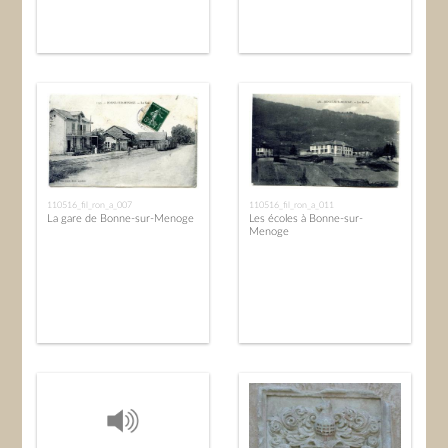
110516_fil_ron_a_007
110516_fil_ron_a_011
La gare de Bonne-sur-Menoge
Les écoles à Bonne-sur-
Menoge