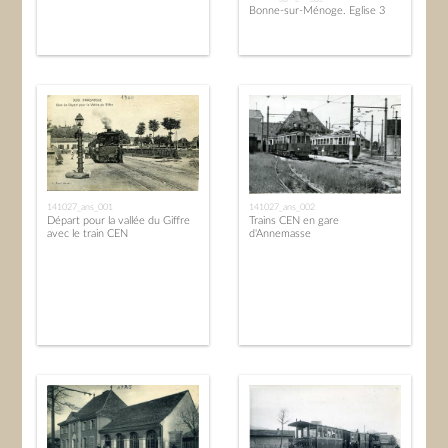
Bonne-sur-Ménoge. Eglise 3
141027_ans_001
141027_ans_002
Départ pour la vallée du Giffre
Trains CEN en gare
avec le train CEN
d'Annemasse