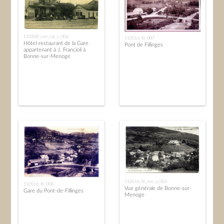
110308_con_car_s_006
110516_fil_007
Hôtel-restaurant de la Gare
Pont de Fillinges
appartenant à J. Francioli à
Bonne-sur-Menoge
110516_fil_ron_a_003
110516_fil_008
Vue générale de Bonne-sur-
Gare du Pont-de-Fillinges
Menoge