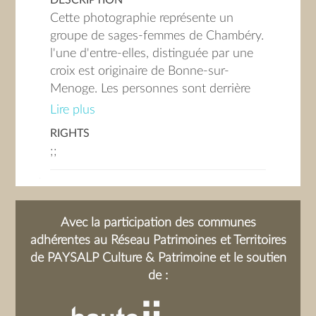
Cette photographie représente un
groupe de sages-femmes de Chambéry.
l'une d'entre-elles, distinguée par une
croix est originaire de Bonne-sur-
Menoge. Les personnes sont derrière
une table sur laquelle repose un objet
Lire plus
non identifié. Au centre, un homme non
RIGHTS
identifié.
;;
Avec la participation des communes
adhérentes au Réseau Patrimoines et Territoires
de PAYSALP Culture & Patrimoine et le soutien
de :