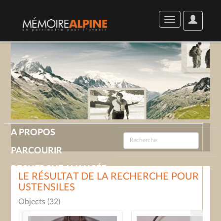
User
Toggle
Options
navigation
A PROPOS
PARCOURIR
RECHERCHE AVANCÉE
LE RÉSULTAT DE LA RECHERCHE POUR
USTENSILES
GALERIE
Objects (32)
CONTACT