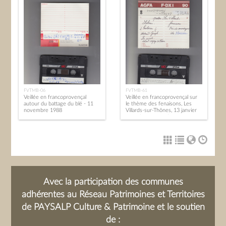
FVTMB-06
FVTMB-61
Veillée en francoprovençal
Veillée en francoprovençal sur
autour du battage du blé - 11
le thème des fenaisons, Les
novembre 1988
Villards-sur-Thônes, 13 janvier
1989 (2nde partie).
Avec la participation des communes
adhérentes au Réseau Patrimoines et Territoires
de PAYSALP Culture & Patrimoine et le soutien
de :