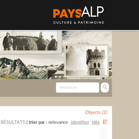
Objects (2)
 RÉSULTATS
|
trier par :
relevance
identifier
title