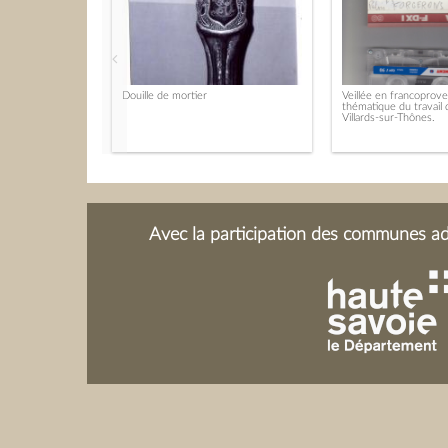
Douille de mortier
Veillée en francoproven
thématique du travail
Villards-sur-Thônes.
Avec la participation des communes adh