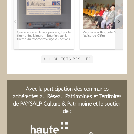
Conférence en francoprovençal sur le
Réunion de l'Entraide Mutualiste de
thème des labours + Réunion sur le
l'usine du Giffre
thème du francoprovençal à Conflans.
ALL OBJECTS RESULTS
Avec la participation des communes
adhérentes au Réseau Patrimoines et Territoires
de PAYSALP Culture & Patrimoine et le soutien
de :