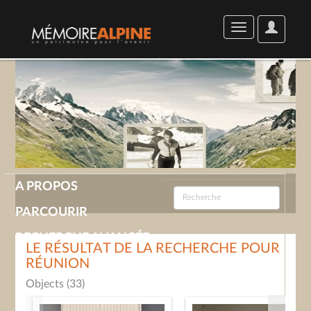
User
Toggle
Options
navigation
A PROPOS
PARCOURIR
RECHERCHE AVANCÉE
LE RÉSULTAT DE LA RECHERCHE POUR
RÉUNION
GALERIE
Objects (33)
CONTACT