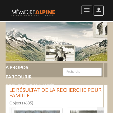
User
Toggle
Options
navigation
A PROPOS
PARCOURIR
RECHERCHE AVANCÉE
LE RÉSULTAT DE LA RECHERCHE POUR
FAMILLE
GALERIE
Objects (635)
CONTACT