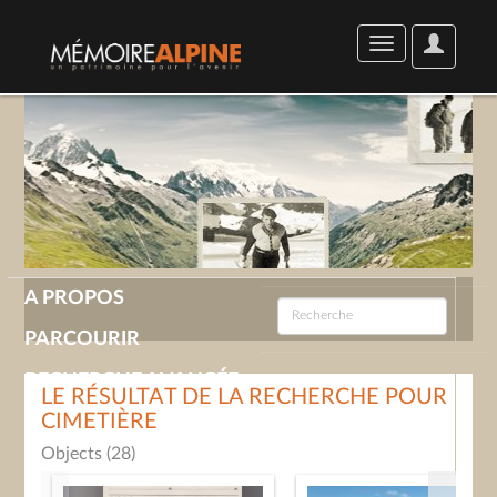
User
Toggle
Options
navigation
A PROPOS
PARCOURIR
RECHERCHE AVANCÉE
LE RÉSULTAT DE LA RECHERCHE POUR
CIMETIÈRE
GALERIE
Objects (28)
CONTACT