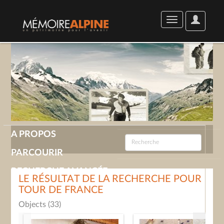
User
Toggle
Options
navigation
A PROPOS
PARCOURIR
RECHERCHE AVANCÉE
LE RÉSULTAT DE LA RECHERCHE POUR
TOUR DE FRANCE
GALERIE
Objects (33)
CONTACT