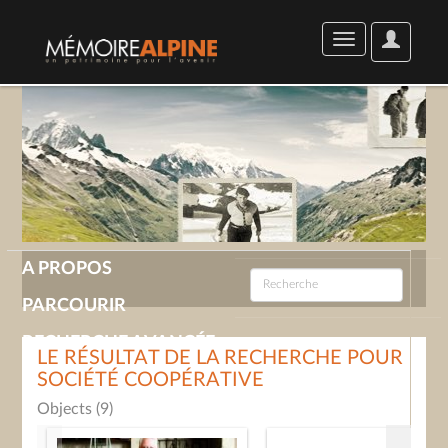
User
Toggle
Options
navigation
A PROPOS
PARCOURIR
RECHERCHE AVANCÉE
LE RÉSULTAT DE LA RECHERCHE POUR
SOCIÉTÉ COOPÉRATIVE
GALERIE
Objects (9)
CONTACT