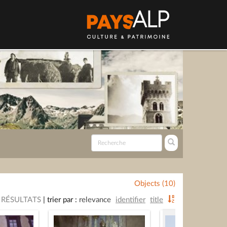
Objects (10)
 RÉSULTATS
|
trier par :
relevance
identifier
title