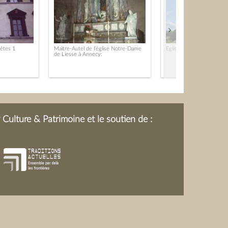
têtes 1
Maître-Autel de l'église Notre-Dame
Eglise de Saxel
de Liesse à Annecy:
Culture & Patrimoine et le soutien de :