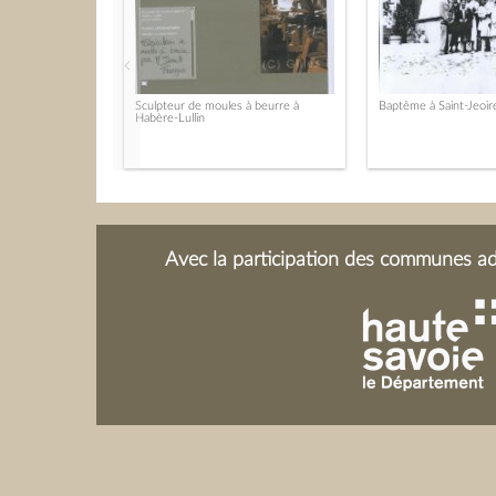
Sculpteur de moules à beurre à
Baptême à Saint-Jeoir
Habère-Lullin
Avec la participation des communes adh