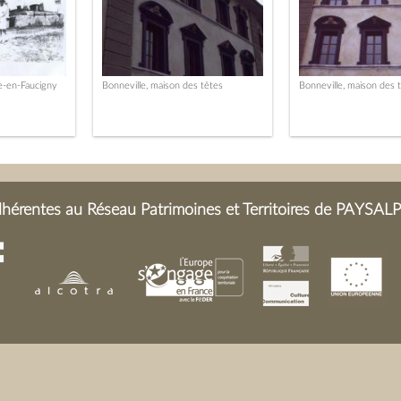
e-en-Faucigny
Bonneville, maison des têtes
Bonneville, maison des 
érentes au Réseau Patrimoines et Territoires de PAYSALP 