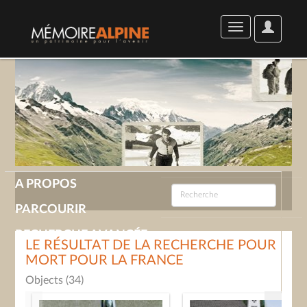
User
Toggle
Options
navigation
A PROPOS
PARCOURIR
RECHERCHE AVANCÉE
LE RÉSULTAT DE LA RECHERCHE POUR
MORT POUR LA FRANCE
GALERIE
Objects (34)
CONTACT