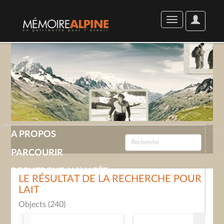
User
Toggle
Options
navigation
A PROPOS
PARCOURIR
RECHERCHE AVANCÉE
LE RÉSULTAT DE LA RECHERCHE POUR
LAIT
GALERIE
Objects (240)
CONTACT