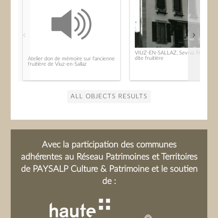
VIUZ-EN-SALLAZ, Sevraz Fromager
dite fruitière
Atelier don de mémoire sur l'ancienne
fruitière de Viuz-en-Sallaz
ALL OBJECTS RESULTS
Avec la participation des communes
adhérentes au Réseau Patrimoines et Territoires
de PAYSALP Culture & Patrimoine et le soutien
de :