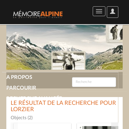
User
Toggle
Options
navigation
A PROPOS
PARCOURIR
RECHERCHE AVANCÉE
LE RÉSULTAT DE LA RECHERCHE POUR
LORZIER
GALERIE
Objects (2)
CONTACT