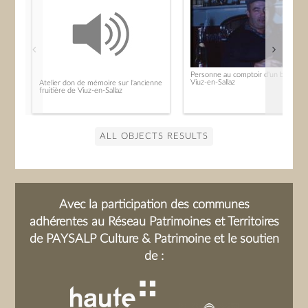
Personne au comptoir d'un bistrot à
Viuz-en-Sallaz
Atelier don de mémoire sur l'ancienne
fruitière de Viuz-en-Sallaz
ALL OBJECTS RESULTS
Avec la participation des communes
adhérentes au Réseau Patrimoines et Territoires
de PAYSALP Culture & Patrimoine et le soutien
de :