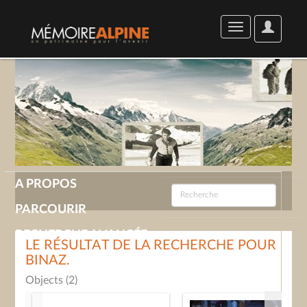
User
Toggle
Options
navigation
A PROPOS
PARCOURIR
RECHERCHE AVANCÉE
LE RÉSULTAT DE LA RECHERCHE POUR
BINAZ.
GALERIE
Objects (2)
CONTACT