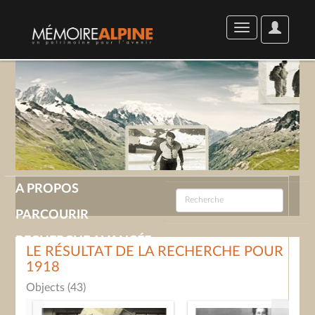
User
Toggle
Options
navigation
A PROPOS
PARCOURIR
RECHERCHE AVANCÉE
LE RÉSULTAT DE LA RECHERCHE POUR
1918
GALERIE
Objects (43)
CONTACT