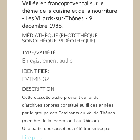
Veillée en francoprovençal sur le
thème de la cuisine et de la nourriture
- Les Villards-sur-Thônes - 9
décembre 1988.
MÉDIATHÈQUE (PHOTOTHÈQUE,
SONOTHÈQUE, VIDÉOTHÈQUE)
TYPE/VARIÉTÉ
Enregistrement audio
IDENTIFIER:
FVTMB-32
DESCRIPTION
Cette cassette audio provient du fonds
d’archives sonores constitué au fil des années
par le groupe des Patoisants du Val de Thônes
(membre de la fédération Lou Rbiolon).
Une partie des cassettes a été transmise par
Michel BIBOLLET, actuel président du groupe,
Lire plus