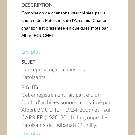
DESCRIPTION
Compilation de chansons interprétées par la
chorale des Patoisants de l’Albanais. Chaque
chanson est présentée en quelques mots par
Albert BOUCHET.
1- « U bwé d’la Salla », chanson en
Lire plus
francoprovençal d’Aimé MARCOZ d’ECLE
SUJET
(écrite en 1901) par un groupe mixte.
francoprovençal ; chansons ;
2- Annonce de la chanson suivante.
Patoisants
3- « Gardra l’ano », chanson traditionnelle en
RIGHTS
francoprovençal par un groupe mixte
Cet enregistrement fait partie d'un
accompagné à l’accordéon. Présentée comme
fonds d'archives sonores constitué par
étant une chanson de noces.
Albert BOUCHET (1924-2005) et Paul
4- Annonce de la chanson suivante.
CARRIER (1930-2014) du groupe des
5- « L’Mon Cliardon », chanson en
Patoisants de l'Albanais (Rumilly,
francoprovençal de et par Fernand TAVERNIER
Haute-Savoie). La numérisation de ce
de Cusy.
Lire plus