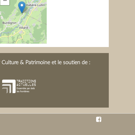
−
oëge avant la
 sa maison.
Culture & Patrimoine et le soutien de :