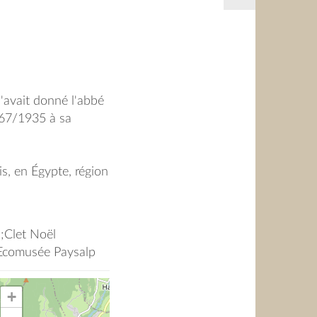
'avait donné l'abbé
67/1935 à sa
is, en Égypte, région
 nombre d'ascètes
isolé, propre à la
n;Clet Noël
ie Salésienne,
/Ecomusée Paysalp
nts
Thonon imprimerie
+
ée de Boëge / 1912