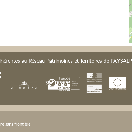
Le Villard et la vallée de B
Révolution / 1914
L'abbé Mouthon est devant
érentes au Réseau Patrimoines et Territoires de PAYSALP 
e sans frontière