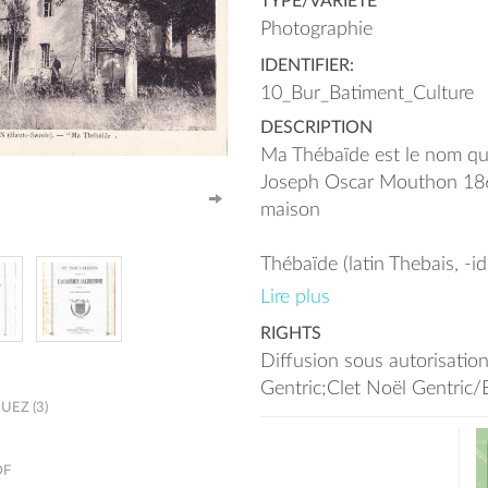
TYPE/VARIÉTÉ
Photographie
IDENTIFIER:
10_Bur_Batiment_Culture
DESCRIPTION
Ma Thébaïde est le nom qu
Joseph Oscar Mouthon 18
maison
Thébaïde (latin Thebais, -id
de déserts où se retirèrent
Lire plus
chrétiens) . Littéraire. Lieu 
RIGHTS
méditation.
Diffusion sous autorisatio
Il était membre de l'Académ
Gentric;Clet Noël Gentric
Il écrivit les ouvrages suiva
EZ (3)
Abbé Du Clot 1745/1821 
Jules Masson / 1908
DF
La Révolution dans la vall