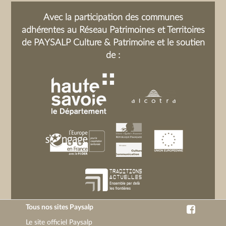
de profession. Lorsque le moulin ne fut
Avec la participation des communes
plus rentable, il construisit et utilisa une
adhérentes au Réseau Patrimoines et Territoires
petite scierie à la place . Dans les
de PAYSALP Culture & Patrimoine et le soutien
années 1930, elle était encore en
de :
service. Il y avait une réserve d'eau
pour l'alimenter, maintenant envahie
par les futaies (en pénurie d'eau, les
Lambert captèrent le ruisseau du
châtaignier et par un canal alimentèrent
un étang qui faisait office de réserve.
Emile Grand l'a entretenu durant de
nombreuses années). Elle fut remise en
service électriquement vers 1950 grâce
à la roue présentée sur la photographie.
Tous nos sites Paysalp
Le site officiel Paysalp