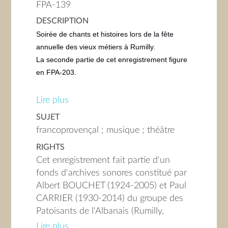
FPA-139
DESCRIPTION
Soirée de chants et histoires lors de la fête
annuelle des vieux métiers à Rumilly.
La seconde partie de cet enregistrement figure
en FPA-203.
1. et 2. « Vin Jeannette », chanson en
Lire plus
francoprovençal sur l’air de « Viens Poupoule »,
SUJET
par un groupe mixte.
francoprovençal ; musique ; théâtre
3. « Le petit Pierre », chanson par Paul
RIGHTS
CARRIER accompagné par tout le groupe.
Cet enregistrement fait partie d'un
4. « Les glaneuses », chanson par un groupe
fonds d'archives sonores constitué par
mixte accompagné à l’accordéon.
Albert BOUCHET (1924-2005) et Paul
5. « Le cor des Alpes », chanson par un groupe
CARRIER (1930-2014) du groupe des
mixte accompagné à l’accordéon.
Patoisants de l'Albanais (Rumilly,
6. Histoires en francoprovençal par Sylvain
Haute-Savoie). La numérisation de ce
PETELLAT et Michel RASSAT, suivies du sketch
Lire plus