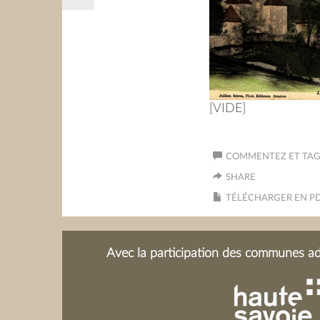
[VIDE]
COMMENTEZ ET TAGU
SHARE
TÉLÉCHARGER EN P
Avec la participation des communes adh