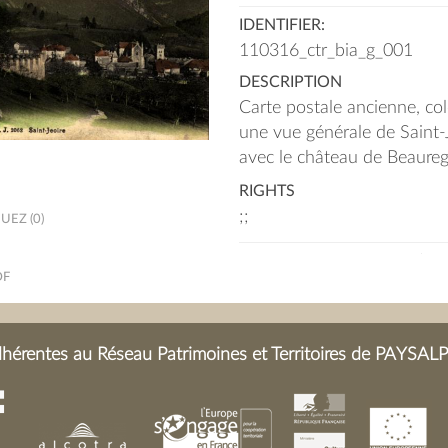
IDENTIFIER:
110316_ctr_bia_g_001
DESCRIPTION
Carte postale ancienne, col
une vue générale de Saint-
avec le château de Beaureg
RIGHTS
;;
EZ (0)
DF
érentes au Réseau Patrimoines et Territoires de PAYSALP 