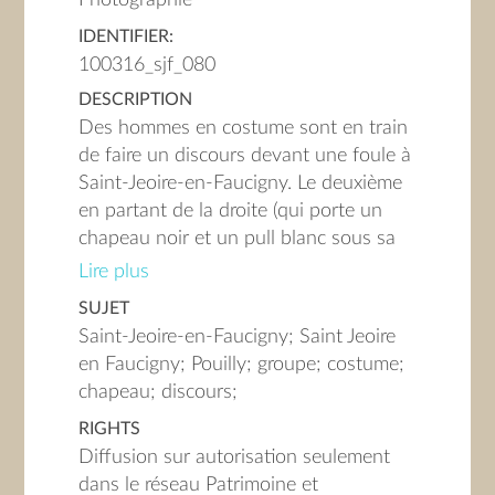
IDENTIFIER:
100316_sjf_080
DESCRIPTION
Des hommes en costume sont en train
de faire un discours devant une foule à
Saint-Jeoire-en-Faucigny. Le deuxième
en partant de la droite (qui porte un
chapeau noir et un pull blanc sous sa
veste) est Maurice GIROD, le président
Lire plus
du syndic de Pouilly.
SUJET
Saint-Jeoire-en-Faucigny; Saint Jeoire
en Faucigny; Pouilly; groupe; costume;
chapeau; discours;
RIGHTS
Diffusion sur autorisation seulement
dans le réseau Patrimoine et