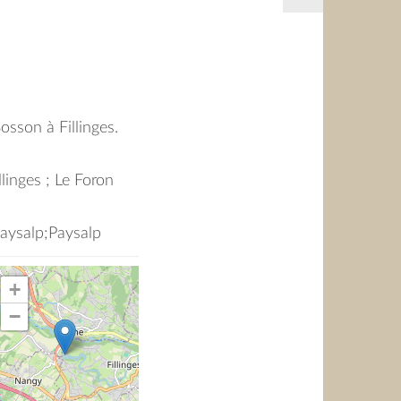
osson à Fillinges.
llinges ; Le Foron
Paysalp;Paysalp
+
−