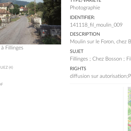
TYPE/VARIÉTÉ
Photographie
IDENTIFIER:
141118_fil_moulin_009
DESCRIPTION
Moulin sur le Foron, chez B
à Fillinges
SUJET
Fillinges ; Chez Bosson ; Fi
EZ (4)
RIGHTS
diffusion sur autorisation;
DF