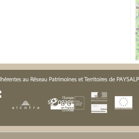
GAVARD MOLLIARD (mère)
CHARDON, Marguerite C
GIRARD), Victoire CHAR
(?).
érentes au Réseau Patrimoines et Territoires de PAYSALP 