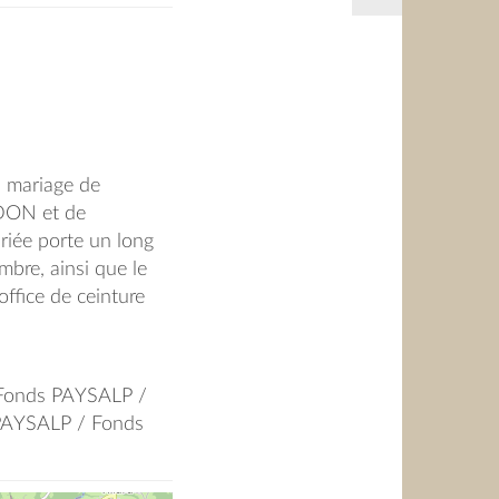
 mariage de
RDON et de
iée porte un long
mbre, ainsi que le
office de ceinture
lement un sautoir.
graphie, sont de
 xxx GIRARD (père
n;Fonds PAYSALP /
RD MOLLIARD, Louis
AYSALP / Fonds
?, (?), Marie
ois GIRARD Assis :
GIRARD née