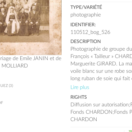
TYPE/VARIÉTÉ
photographie
IDENTIFIER:
110512_bog_526
DESCRIPTION
Photographie de groupe du
François « Tailleur » CHA
riage de Emile JANIN et de
Marguerite GIRARD. La mar
D MOLLIARD
voile blanc sur une robe so
long ruban de soie qui fait 
appelé fian. Elle porte éga
EZ (3)
Lire plus
Les personnes sur la photo
RIGHTS
gauche à droite : Debout :
DF
Diffusion sur autorisatio
de Cécile), Félicie GAVA
Fonds CHARDON;Fonds P
GIRARD, Joséphine GIRARD 
CHARDON
Louise PINGET, (?) , Franc
Félix GIRARD (père), xxx 