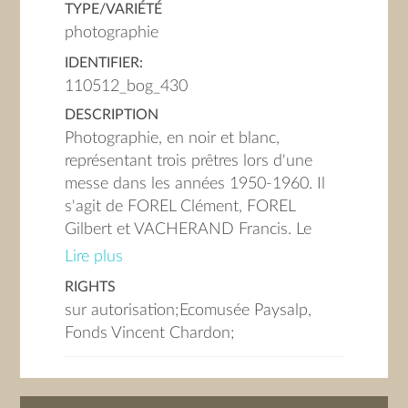
TYPE/VARIÉTÉ
photographie
IDENTIFIER:
110512_bog_430
DESCRIPTION
Photographie, en noir et blanc,
représentant trois prêtres lors d'une
messe dans les années 1950-1960. Il
s'agit de FOREL Clément, FOREL
Gilbert et VACHERAND Francis. Le
célébrant est un moine.
Lire plus
RIGHTS
sur autorisation;Ecomusée Paysalp,
Fonds Vincent Chardon;